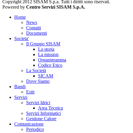
Copyright 2012 SISAM S.p.a. Tutti i diritti sono riservati.
Powered by
Centro Servizi SISAM S.p.A.
Home
News
Contatti
Documenti
Societa'
Il Gruppo SISAM
La storia
La mission
Organigramma
Codice Etico
La Società
SICAM
Dove Siamo
Bandi
Esiti
Servizi
Servizi Idrici
Area Tecnica
Servizi Informatici
Gestione Calore
Comunicazione
Periodico