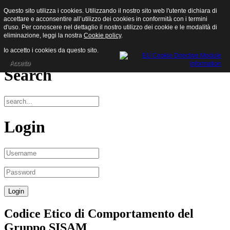
Questo sito utilizza i cookies. Utilizzando il nostro sito web l'utente dichiara di
Sisam S.p.a.
accettare e acconsentire all’utilizzo dei cookies in conformità con i termini
d'uso. Per conoscere nel dettaglio il nostro utilizzo dei cookie e le modalità di
eliminazione, leggi la nostra
Cookie policy
.
Menu
Io accetto i cookies da questo sito.
Accetto
Search
Login
Codice Etico di Comportamento del
Gruppo SISAM