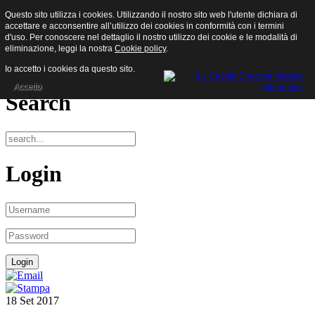
Questo sito utilizza i cookies. Utilizzando il nostro sito web l'utente dichiara di
Sisam S.p.a.
accettare e acconsentire all’utilizzo dei cookies in conformità con i termini
d'uso. Per conoscere nel dettaglio il nostro utilizzo dei cookie e le modalità di
eliminazione, leggi la nostra
Cookie policy
.
Menu
Io accetto i cookies da questo sito.
Accetto
Search
Login
18
Set
2017