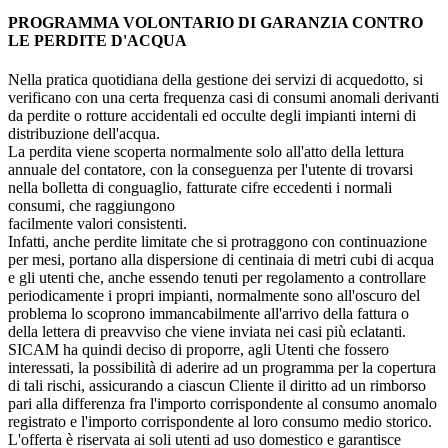
PROGRAMMA VOLONTARIO DI GARANZIA CONTRO
LE PERDITE D'ACQUA
Nella pratica quotidiana della gestione dei servizi di acquedotto, si
verificano con una certa frequenza casi di consumi anomali derivanti
da perdite o rotture accidentali ed occulte degli impianti interni di
distribuzione dell'acqua.
La perdita viene scoperta normalmente solo all'atto della lettura
annuale del contatore, con la conseguenza per l'utente di trovarsi
nella bolletta di conguaglio, fatturate cifre eccedenti i normali
consumi, che raggiungono
facilmente valori consistenti.
Infatti, anche perdite limitate che si protraggono con continuazione
per mesi, portano alla dispersione di centinaia di metri cubi di acqua
e gli utenti che, anche essendo tenuti per regolamento a controllare
periodicamente i propri impianti, normalmente sono all'oscuro del
problema lo scoprono immancabilmente all'arrivo della fattura o
della lettera di preavviso che viene inviata nei casi più eclatanti.
SICAM ha quindi deciso di proporre, agli Utenti che fossero
interessati, la possibilità di aderire ad un programma per la copertura
di tali rischi, assicurando a ciascun Cliente il diritto ad un rimborso
pari alla differenza fra l'importo corrispondente al consumo anomalo
registrato e l'importo corrispondente al loro consumo medio storico.
L'offerta è riservata ai soli utenti ad uso domestico e garantisce