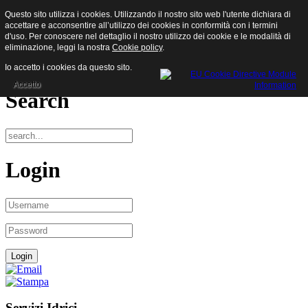
Questo sito utilizza i cookies. Utilizzando il nostro sito web l'utente dichiara di
Sisam S.p.a.
accettare e acconsentire all’utilizzo dei cookies in conformità con i termini
d'uso. Per conoscere nel dettaglio il nostro utilizzo dei cookie e le modalità di
eliminazione, leggi la nostra
Cookie policy
.
Menu
Io accetto i cookies da questo sito.
Accetto
Search
Login
Servizi Idrici