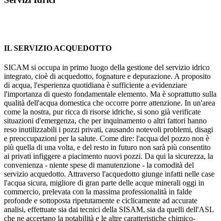
IL SERVIZIO ACQUEDOTTO
SICAM si occupa in primo luogo della gestione del servizio idrico
integrato, cioè di acquedotto, fognature e depurazione. A proposito
di acqua, l'esperienza quotidiana è sufficiente a evidenziare
l'importanza di questo fondamentale elemento. Ma è soprattutto sulla
qualità dell'acqua domestica che occorre porre attenzione. In un'area
come la nostra, pur ricca di risorse idriche, si sono già verificate
situazioni d'emergenza, che per inquinamento o altri fattori hanno
reso inutilizzabili i pozzi privati, causando notevoli problemi, disagi
e preoccupazioni per la salute. Come dire: l'acqua del pozzo non è
più quella di una volta, e del resto in futuro non sarà più consentito
ai privati infiggere a piacimento nuovi pozzi. Da qui la sicurezza, la
convenienza - niente spese di manutenzione - la comodità del
servizio acquedotto. Attraverso l'acquedotto giunge infatti nelle case
l'acqua sicura, migliore di gran parte delle acque minerali oggi in
commercio, prelevata con la massima professionalità in falde
profonde e sottoposta ripetutamente e ciclicamente ad accurate
analisi, effettuate sia dai tecnici della SISAM, sia da quelli dell'ASL
che ne accertano la potabilità e le altre caratteristiche chimico-