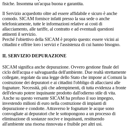
fisiche. Insomma un'acqua buona e garantita.
Il Servizio acquedotto oltre ad essere affidabile e sicuro è anche
comodo. SICAM fornisce infatti presso la sua sede o anche
telefonicamente, tutte le informazioni relative ai costi di
allacciamento, alle tariffe, al contratto e ad eventuali questioni
attinenti il servizio.
Perché l'obiettivo della SICAM è proprio questo: essere vicini ai
cittadini e offrire loro i servizi e l'assistenza di cui hanno bisogno.
IL SERVIZIO DEPURAZIONE
SICAM significa anche depurazione. Ovvero gestione finale del
ciclo dell'acqua e salvaguardia dell'ambiente. Due realtà strettamente
collegate, regolate da una legge dello Stato che impone ai Comuni la
costruzione dei depuratori e ai cittadini l'obbligo di allacciarsi alle
fognature. Necessità, più che adempimenti, di tutta evidenza a fronte
dell'elevato potere inquinante prodotto dall'odierno stile di vita.
Anche su questo versante SICAM ha profuso il suo impegno,
investendo milioni di euro nella costruzione di impianti di
depurazione e condotte. Attraverso le fognature le acque sono
convogliate ai depuratori che le sottopongono a un processo di
eliminazione di sostanze nocive e inquinanti, restituendo
all'ambiente una risorsa rinnovata e fruibile per altri usi.