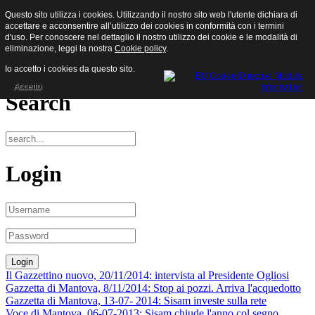
Questo sito utilizza i cookies. Utilizzando il nostro sito web l'utente dichiara di
Sisam S.p.a.
accettare e acconsentire all’utilizzo dei cookies in conformità con i termini
d'uso. Per conoscere nel dettaglio il nostro utilizzo dei cookie e le modalità di
eliminazione, leggi la nostra
Cookie policy
.
Menu
Io accetto i cookies da questo sito.
Accetto
Search
Login
Il Gazzettino nuovo, 20/11/2014: intervista al Presidente Ogliosi
Gazzetta di Mantova, 8/11/2014: Stop ai pozzi. Arriva l'acquedotto
Gazzetta di Mantova, 13-07- 2014: Sisam investe sulla rete
Voce di Mantova, 06-07-2013: Sisam chiude l'anno col segno